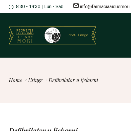
8:30 - 19:30 | Lun - Sab
info@farmaciaaiduemori.i
Home
Usluge
Defibrilator u ljekarni
Defibrilator u ljekarni