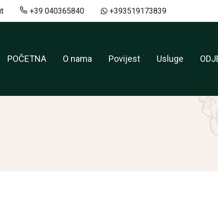
t
+39 040365840
+393519173839
POČETNA
O nama
Povijest
Usluge
ODJ