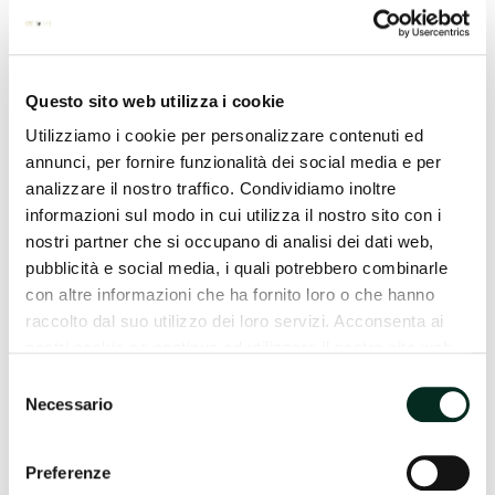
Defibrillatore in farmacia
Nella nostra farmacia si trova un defibrillatore utile in
caso di necessità. Il defibrillatore è un Presidio
Questo sito web utilizza i cookie
Sanitario di Primo Soccorso a disposizione della
Utilizziamo i cookie per personalizzare contenuti ed
popolazione in caso di incidente o malore improvviso
annunci, per fornire funzionalità dei social media e per
che si possano verificare nei pressi della farmacia.
analizzare il nostro traffico. Condividiamo inoltre
informazioni sul modo in cui utilizza il nostro sito con i
nostri partner che si occupano di analisi dei dati web,
pubblicità e social media, i quali potrebbero combinarle
con altre informazioni che ha fornito loro o che hanno
raccolto dal suo utilizzo dei loro servizi. Acconsenta ai
nostri cookie se continua ad utilizzare il nostro sito web.
Selezione
Necessario
del
consenso
Preferenze
Tutti I Servizi