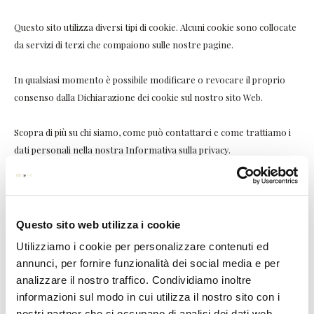
Questo sito utilizza diversi tipi di cookie. Alcuni cookie sono collocate
da servizi di terzi che compaiono sulle nostre pagine.
In qualsiasi momento è possibile modificare o revocare il proprio
consenso dalla Dichiarazione dei cookie sul nostro sito Web.
Scopra di più su chi siamo, come può contattarci e come trattiamo i
dati personali nella nostra Informativa sulla privacy.
Il tuo consenso si applica ai seguenti siti web:
www.farmaciaaiduemori.it
Questo sito web utilizza i cookie
Il tuo stato attuale: Rifiuta.
Modifica consenso
Utilizziamo i cookie per personalizzare contenuti ed
annunci, per fornire funzionalità dei social media e per
Dichiarazione Cookie aggiornata l'ultima volta il 13/07/2026 da
analizzare il nostro traffico. Condividiamo inoltre
Cookiebot
:
informazioni sul modo in cui utilizza il nostro sito con i
nostri partner che si occupano di analisi dei dati web,