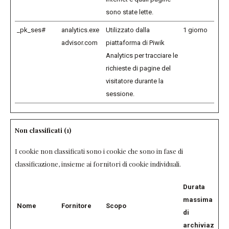
sono state lette.
_pk_ses#
analytics.exe
Utilizzato dalla
1 giorno
advisor.com
piattaforma di Piwik
Analytics per tracciare le
richieste di pagine del
visitatore durante la
sessione.
Non classificati (1)
I cookie non classificati sono i cookie che sono in fase di
classificazione, insieme ai fornitori di cookie individuali.
Durata
massima
Nome
Fornitore
Scopo
di
archiviazione