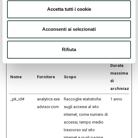
pagine del sito.
Accetta tutti i cookie
Statistiche (2)
Acconsenti ai selezionati
I cookie statistici aiutano i proprietari del sito web a capire come i
visitatori interagiscono con i siti raccogliendo e trasmettendo
Rifiuta
informazioni in forma anonima.
Durata
massima
Nome
Fornitore
Scopo
di
archiviazione
_pk_id#
analytics.exe
Raccoglie statistiche
1 anno
advisor.com
sugli accessi al sito
internet, come numero di
accessi, tempo medio
trascorso sul sito
internet e quali pagine