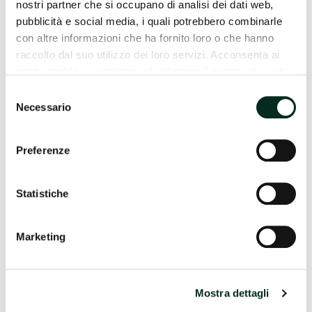
nostri partner che si occupano di analisi dei dati web,
dostavio klijent u trenutku naručivanja.
pubblicità e social media, i quali potrebbero combinarle
Usluga se izvršava u dogovoru s
ASUGI
(sveučilišnom
con altre informazioni che ha fornito loro o che hanno
zdravstvenom tvrtkom Giuliano Isontino) i rezultati se
raccolto dal suo utilizzo dei loro servizi. Acconsenta ai
dostavljaju istoj.
nostri cookie se continua ad utilizzare il nostro sito web.
Trošak usluge iznosi 15,00 eura.
Selezione
Necessario
del
BOOK YOUR COVID SWAB
consenso
Preferenze
Statistiche
Marketing
Mostra dettagli