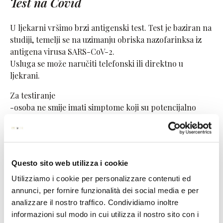
Test na Covid
U ljekarni vršimo brzi antigenski test. Test je baziran na
studiji, temelji se na uzimanju obriska nazofarinksa iz
antigena virusa SARS-CoV-2.
Usluga se može naručiti telefonski ili direktno u
ljekrani.
Za testiranje
-osoba ne smije imati simptome koji su potencijalno
povezani s COVID-19 ili temperaturu višu od 37.5°C;
- da je osoba bila u bliskom kontaktu s osobom koja je
pozitivna na SARS-CoV-2 unutar 48h sati prije
testiranja;
Questo sito web utilizza i cookie
- da živi s osobom koja je u samoizoalciji ili karanteni;
- da je navedenoj osobi izrečena mjera samoizolacije ili
Utilizziamo i cookie per personalizzare contenuti ed
karantene.
annunci, per fornire funzionalità dei social media e per
analizzare il nostro traffico. Condividiamo inoltre
Rezultati testa dostupni su nakon 15 – 20 minuta i šalju
informazioni sul modo in cui utilizza il nostro sito con i
se putem poruke i/ili elektronskom poštom koju je