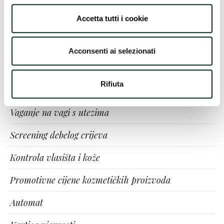
All The Services
Accetta tutti i cookie
Test na Covid
Acconsenti ai selezionati
Fitoterapija
Rifiuta
Mjerenje tlaka
Vaganje na vagi s utezima
Screening debelog crijeva
Kontrola vlasišta i kože
Promotivne cijene kozmetičkih proizvoda
Automat