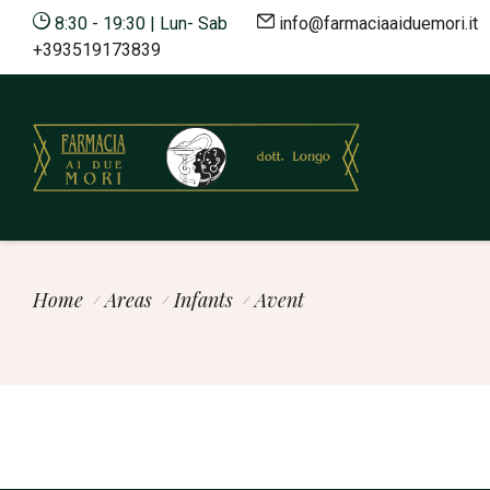
8:30 - 19:30 | Lun- Sab
info@farmaciaaiduemori.it
8:30 - 19:30 | Mon - Sat
info@farmaciaaiduemori.
+393519173839
Home
Areas
Infants
Avent