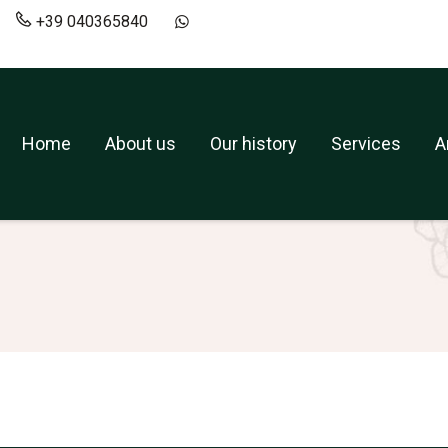
+39 040365840
it
+39 040365840
+393519173839
Home
About us
Our history
Services
A
Home
About us
Our history
Services
A