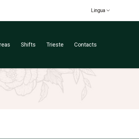
Lingua
Lingua
reas
Shifts
Trieste
Contacts
reas
Shifts
Trieste
Contacts