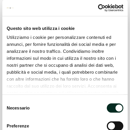
Questo sito web utilizza i cookie
Utilizziamo i cookie per personalizzare contenuti ed
annunci, per fornire funzionalità dei social media e per
Screening Colo-Rectal
analizzare il nostro traffico. Condividiamo inoltre
informazioni sul modo in cui utilizza il nostro sito con i
READ MORE
nostri partner che si occupano di analisi dei dati web,
pubblicità e social media, i quali potrebbero combinarle
con altre informazioni che ha fornito loro o che hanno
raccolto dal suo utilizzo dei loro servizi. Acconsenta ai
nostri cookie se continua ad utilizzare il nostro sito web.
Selezione
Necessario
del
consenso
Preferenze