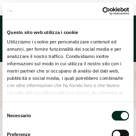
Lingua
Questo sito web utilizza i cookie
Utilizziamo i cookie per personalizzare contenuti ed
annunci, per fornire funzionalità dei social media e per
analizzare il nostro traffico. Condividiamo inoltre
informazioni sul modo in cui utilizza il nostro sito con i
nostri partner che si occupano di analisi dei dati web,
pubblicità e social media, i quali potrebbero combinarle
Home
Reparti
Prima infanzia
Avent
con altre informazioni che ha fornito loro o che hanno
raccolto dal suo utilizzo dei loro servizi. Acconsenta ai
nostri cookie se continua ad utilizzare il nostro sito web.
Selezione
Necessario
del
consenso
Preferenze