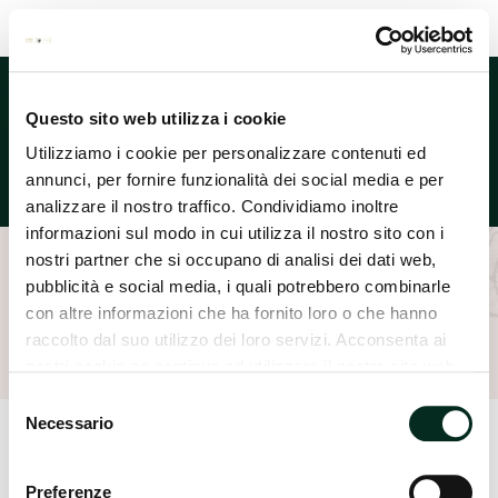
Lingua
Questo sito web utilizza i cookie
Utilizziamo i cookie per personalizzare contenuti ed
annunci, per fornire funzionalità dei social media e per
analizzare il nostro traffico. Condividiamo inoltre
informazioni sul modo in cui utilizza il nostro sito con i
nostri partner che si occupano di analisi dei dati web,
pubblicità e social media, i quali potrebbero combinarle
Home
Areas
Sport
Named Sport
con altre informazioni che ha fornito loro o che hanno
raccolto dal suo utilizzo dei loro servizi. Acconsenta ai
nostri cookie se continua ad utilizzare il nostro sito web.
Selezione
Necessario
del
consenso
Preferenze