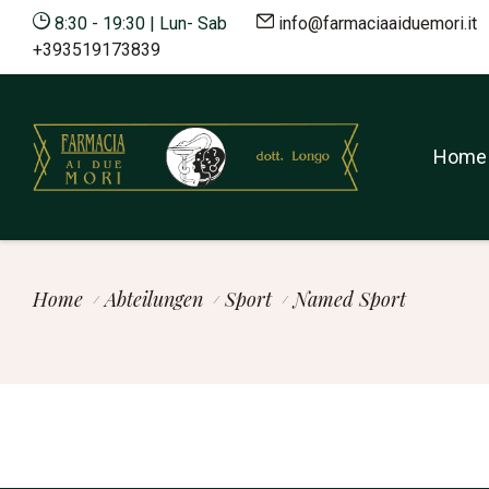
8:30 - 19:30 | Lun- Sab
info@farmaciaaiduemori.it
8:30 - 19:30 | Mo. - Sa.
info@farmaciaaiduemori.i
+393519173839
Home
Home
Home
Abteilungen
Sport
Named Sport