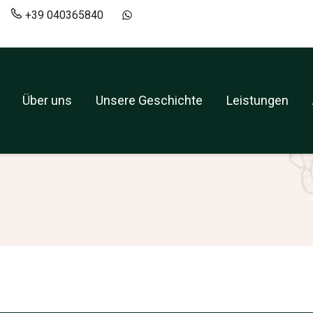
+39 040365840
t
+39 040365840
+393519173839
Über uns
Unsere Geschichte
Leistungen
Über uns
Unsere Geschichte
Leistungen