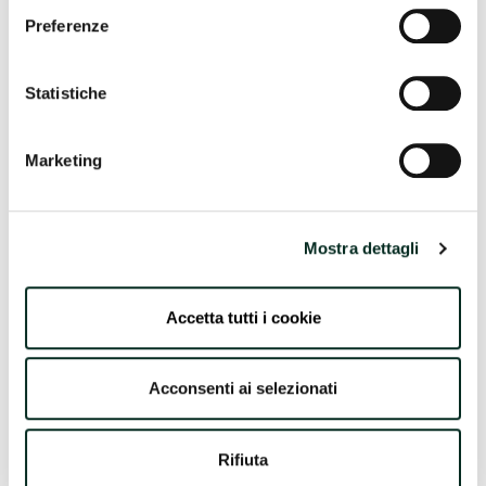
Preferenze
Alle Dienstleistungen
Statistiche
Marketing
Corona-Abstriche
Phytotherapie
Mostra dettagli
Blutdruckmessung
Gewichtsmessung mittels Laufgewichtswaage
Accetta tutti i cookie
Colon-Mastdarm-Reihenuntersuchung
Acconsenti ai selezionati
Haar- und Hautuntersuchung
Kosmetika-Werbetage
Rifiuta