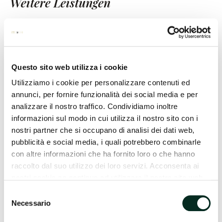
Weitere Leistungen
Unter den gebotenen Leistungen finden Sie auch
Folgendes:
1. Bachblüten-Zubereitung;
Questo sito web utilizza i cookie
2. Ohrenstechen;
Utilizziamo i cookie per personalizzare contenuti ed
annunci, per fornire funzionalità dei social media e per
3. Hörtest;
analizzare il nostro traffico. Condividiamo inoltre
informazioni sul modo in cui utilizza il nostro sito con i
nostri partner che si occupano di analisi dei dati web,
pubblicità e social media, i quali potrebbero combinarle
con altre informazioni che ha fornito loro o che hanno
raccolto dal suo utilizzo dei loro servizi. Acconsenta ai
nostri cookie se continua ad utilizzare il nostro sito web.
Selezione
Necessario
del
consenso