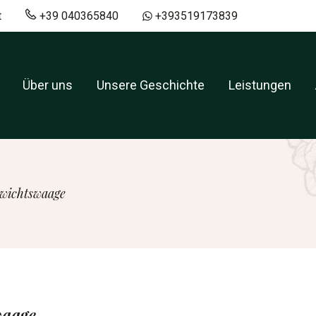
t
+39 040365840
+393519173839
Über uns
Unsere Geschichte
Leistungen
ewichtswaage
waage