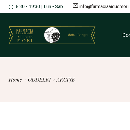
8:30 - 19:30 | Lun - Sab
info@farmaciaaiduemori.i
Do
Home
ODDELKI
AKCIJE