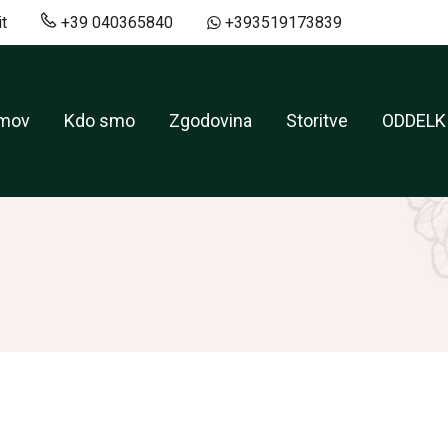
t
+39 040365840
+393519173839
mov
Kdo smo
Zgodovina
Storitve
ODDELK