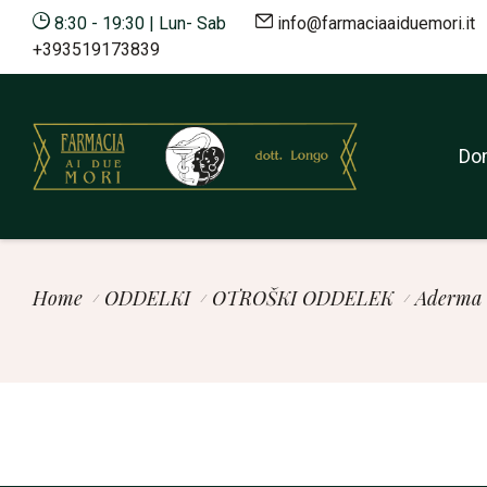
8:30 - 19:30 | Lun- Sab
info@farmaciaaiduemori.it
8:30 - 19:30 | Lun - Sab
info@farmaciaaiduemori.i
+393519173839
Do
Do
Home
ODDELKI
OTROŠKI ODDELEK
Aderma