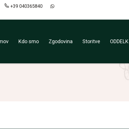
+39 040365840
t
+39 040365840
+393519173839
mov
Kdo smo
Zgodovina
Storitve
ODDELK
mov
Kdo smo
Zgodovina
Storitve
ODDELK