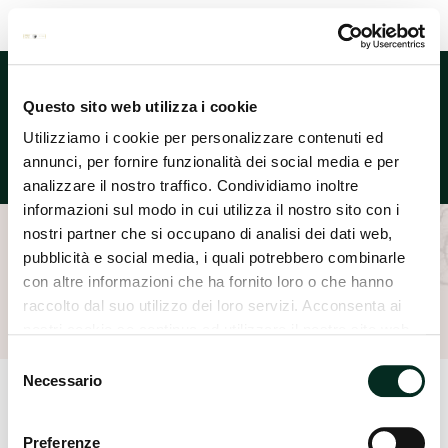
Lingua
Questo sito web utilizza i cookie
Utilizziamo i cookie per personalizzare contenuti ed
annunci, per fornire funzionalità dei social media e per
analizzare il nostro traffico. Condividiamo inoltre
informazioni sul modo in cui utilizza il nostro sito con i
nostri partner che si occupano di analisi dei dati web,
pubblicità e social media, i quali potrebbero combinarle
Home
ODDELKI
NEGA TELESA
Roc
con altre informazioni che ha fornito loro o che hanno
raccolto dal suo utilizzo dei loro servizi. Acconsenta ai
nostri cookie se continua ad utilizzare il nostro sito web.
Selezione
Necessario
del
consenso
Preferenze