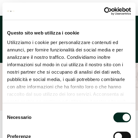
Lingua
Questo sito web utilizza i cookie
Utilizziamo i cookie per personalizzare contenuti ed
annunci, per fornire funzionalità dei social media e per
analizzare il nostro traffico. Condividiamo inoltre
informazioni sul modo in cui utilizza il nostro sito con i
nostri partner che si occupano di analisi dei dati web,
pubblicità e social media, i quali potrebbero combinarle
Home
Reparti
Dermocosmesi
La Roche Posay
con altre informazioni che ha fornito loro o che hanno
raccolto dal suo utilizzo dei loro servizi. Acconsenta ai
nostri cookie se continua ad utilizzare il nostro sito web.
Selezione
Necessario
del
consenso
Preferenze