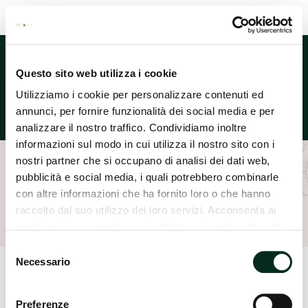
Lingua
Questo sito web utilizza i cookie
Utilizziamo i cookie per personalizzare contenuti ed
annunci, per fornire funzionalità dei social media e per
analizzare il nostro traffico. Condividiamo inoltre
informazioni sul modo in cui utilizza il nostro sito con i
nostri partner che si occupano di analisi dei dati web,
pubblicità e social media, i quali potrebbero combinarle
Home
Abteilungen
Körperpflege
Bioclin
con altre informazioni che ha fornito loro o che hanno
raccolto dal suo utilizzo dei loro servizi. Acconsenta ai
nostri cookie se continua ad utilizzare il nostro sito web.
Selezione
Necessario
del
consenso
Preferenze